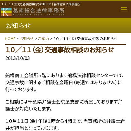
１０／１１（金）交通事故相談のお知らせ｜葛南総合法律事務所
お知らせ
取り扱い分野
HOME
>
お知らせ
>
ご案内
> １０／１１（金）交通事故相談のお知らせ
個人のご相談者
１０／１１（金）交通事故相談のお知らせ
法人・事業者のご相談者
2013/10/03
事務所のご案内
船橋商工会議所５階にあります船橋法律相談センターでは、
交通事故に関するご相談を金曜日（毎週ではありません）に
弁護士紹介
行っております。
ご相談には千葉県弁護士会京葉支部に所属しております弁
費用について
護士が対応いたします。
１０月１１日（金）午後１時から４時まで、当事務所の弁護士岩
ご相談の流れ
井が担当となっております。