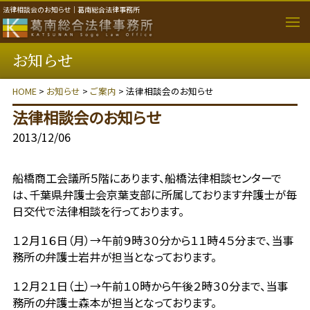
法律相談会のお知らせ｜葛南総合法律事務所
お知らせ
取り扱い分野
HOME
>
お知らせ
>
ご案内
> 法律相談会のお知らせ
個人のご相談者
法律相談会のお知らせ
法人・事業者のご相談者
2013/12/06
事務所のご案内
船橋商工会議所５階にあります、船橋法律相談センターで
は、千葉県弁護士会京葉支部に所属しております弁護士が毎
弁護士紹介
日交代で法律相談を行っております。
１２月１６日（月）→午前９時３０分から１１時４５分まで、当事
費用について
務所の弁護士岩井が担当となっております。
１２月２１日（土）→午前１０時から午後２時３０分まで、当事
ご相談の流れ
務所の弁護士森本が担当となっております。