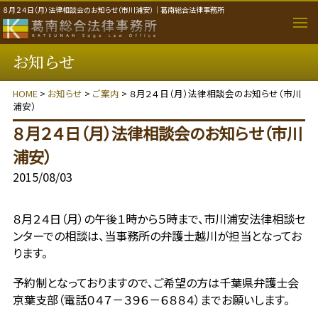
８月２４日（月）法律相談会のお知らせ（市川浦安）｜葛南総合法律事務所
お知らせ
取り扱い分野
HOME
>
お知らせ
>
ご案内
> ８月２４日（月）法律相談会のお知らせ（市川
個人のご相談者
浦安）
８月２４日（月）法律相談会のお知らせ（市川
法人・事業者のご相談者
浦安）
事務所のご案内
2015/08/03
弁護士紹介
８月２４日（月）の午後１時から５時まで、市川浦安法律相談セ
ンターでの相談は、当事務所の弁護士越川が担当となってお
ります。
費用について
予約制となっておりますので、ご希望の方は千葉県弁護士会
京葉支部（電話０４７－３９６－６８８４）までお願いします。
ご相談の流れ