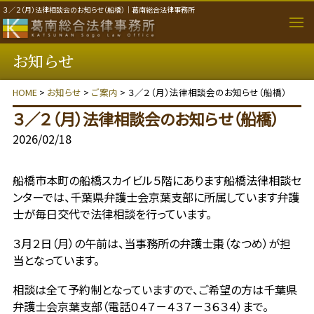
３／２（月）法律相談会のお知らせ（船橋）｜葛南総合法律事務所
お知らせ
取り扱い分野
HOME
>
お知らせ
>
ご案内
> ３／２（月）法律相談会のお知らせ（船橋）
個人のご相談者
３／２（月）法律相談会のお知らせ（船橋）
法人・事業者のご相談者
2026/02/18
事務所のご案内
船橋市本町の船橋スカイビル５階にあります船橋法律相談セ
ンターでは、千葉県弁護士会京葉支部に所属しています弁護
弁護士紹介
士が毎日交代で法律相談を行っています。
３月２日（月）の午前は、当事務所の弁護士棗（なつめ）が担
費用について
当となっています。
相談は全て予約制となっていますので、ご希望の方は千葉県
ご相談の流れ
弁護士会京葉支部（電話０４７－４３７－３６３４）まで。