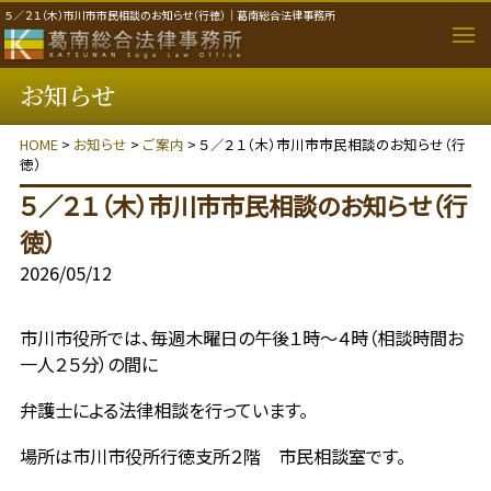
５／２１（木）市川市市民相談のお知らせ（行徳）｜葛南総合法律事務所
お知らせ
取り扱い分野
HOME
>
お知らせ
>
ご案内
> ５／２１（木）市川市市民相談のお知らせ（行
個人のご相談者
徳）
５／２１（木）市川市市民相談のお知らせ（行
法人・事業者のご相談者
徳）
事務所のご案内
2026/05/12
弁護士紹介
市川市役所では、毎週木曜日の午後１時～４時（相談時間お
一人２５分）の間に
費用について
弁護士による法律相談を行っています。
場所は市川市役所行徳支所２階 市民相談室です。
ご相談の流れ