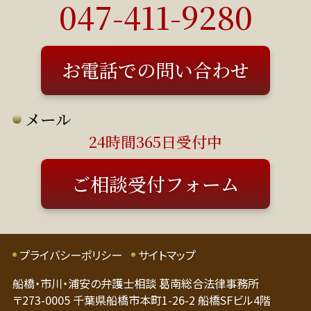
047-411-9280
日は応相談）
お電話での問い合わせ
メール
24時間365日受付中
ご相談受付フォーム
プライバシーポリシー
サイトマップ
船橋・市川・浦安の弁護士相談 葛南総合法律事務所
〒273-0005 千葉県船橋市本町1-26-2 船橋SFビル4階